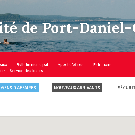
ité de Port-Daniel
s
baux
Bulletin municipal
Appel d’offres
Patrimoine
tion – Service des loisirs
GENS D’AFFAIRES
NOUVEAUX ARRIVANTS
SÉCURIT