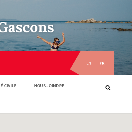
–Gascons
Choose
language:
EN
FR
É CIVILE
NOUS JOINDRE