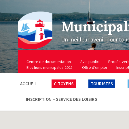
Municipal
Un meilleur avenir pour tou
Centre de documentation
Avis public
Procès-ver
Élections municipales 2025
Offre d’emploi
Inscrip
ACCUEIL
CITOYENS
TOURISTES
INSCRIPTION – SERVICE DES LOISIRS