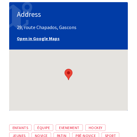
Address
29, route Chapados, Gascons
Open in Google Maps
ENFANTS
ÉQUIPE
EVENEMENT
HOCKEY
JEUNES
NOVICE
PATIN
PRÉ-NOVICE
SPORT