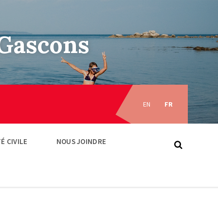
–Gascons
Choose
language:
EN
FR
É CIVILE
NOUS JOINDRE