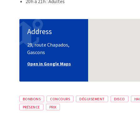
20h à 21h : Adultes
Address
29, route Chapados,
Gascons
Open in Google Maps
BONBONS
CONCOURS
DÉGUISEMENT
DISCO
HA
PRÉSENCE
PRIX