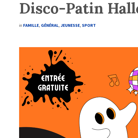
Disco-Patin Hal
in
FAMILLE
,
GÉNÉRAL
,
JEUNESSE
,
SPORT