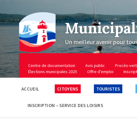
Municipal
Un meilleur avenir pour tou
Centre de documentation
Avis public
Procès-ver
Élections municipales 2025
Offre d’emploi
Inscrip
ACCUEIL
CITOYENS
TOURISTES
INSCRIPTION – SERVICE DES LOISIRS