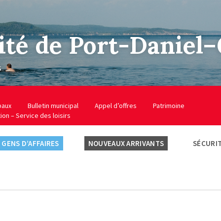
ité de Port-Daniel
s
baux
Bulletin municipal
Appel d’offres
Patrimoine
tion – Service des loisirs
GENS D’AFFAIRES
NOUVEAUX ARRIVANTS
SÉCURIT