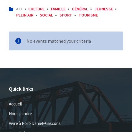
CATEGORIES:
ALL
CULTURE
FAMILLE
GÉNÉRAL
JEUNESSE
PLEIN AIR
SOCIAL
SPORT
TOURISME
No events matched your criteria
Quick links
Accueil
Nous joindre
Vivre à Port-Daniel–Gascons