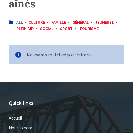
aînés
CATEGORIES:
ALL
CULTURE
FAMILLE
GÉNÉRAL
JEUNESSE
PLEIN AIR
SOCIAL
SPORT
TOURISME
No events matched your criteria
Quick links
Accueil
Nous joindre