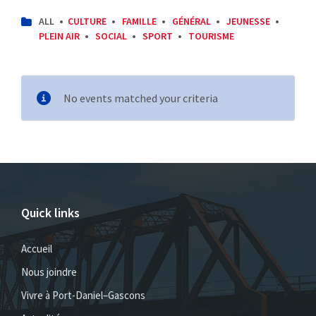
CATEGORIES:
ALL
CULTURE
FAMILLE
GÉNÉRAL
JEUNESSE
PLEIN AIR
SOCIAL
SPORT
TOURISME
No events matched your criteria
Quick links
Accueil
Nous joindre
Vivre à Port-Daniel–Gascons