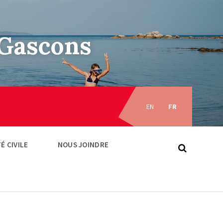
–Gascons
Choose
language:
EN
FR
É CIVILE
NOUS JOINDRE