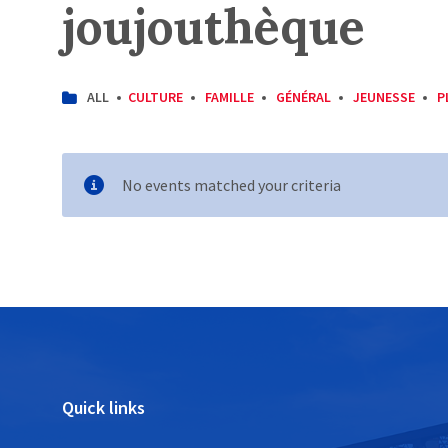
joujouthèque
CATEGORIES:
ALL
CULTURE
FAMILLE
GÉNÉRAL
JEUNESSE
P
No events matched your criteria
Quick links