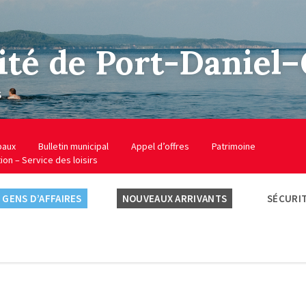
ité de Port-Daniel
s
baux
Bulletin municipal
Appel d’offres
Patrimoine
tion – Service des loisirs
GENS D’AFFAIRES
NOUVEAUX ARRIVANTS
SÉCURIT