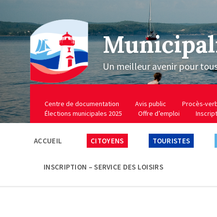
Municipal
Un meilleur avenir pour tou
Centre de documentation
Avis public
Procès-ver
Élections municipales 2025
Offre d’emploi
Inscrip
ACCUEIL
CITOYENS
TOURISTES
INSCRIPTION – SERVICE DES LOISIRS