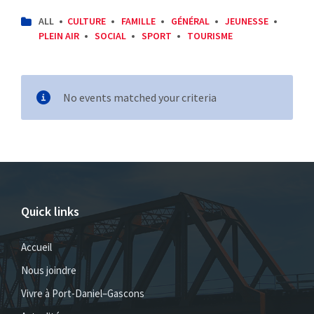
CATEGORIES:
ALL
CULTURE
FAMILLE
GÉNÉRAL
JEUNESSE
PLEIN AIR
SOCIAL
SPORT
TOURISME
No events matched your criteria
Quick links
Accueil
Nous joindre
Vivre à Port-Daniel–Gascons