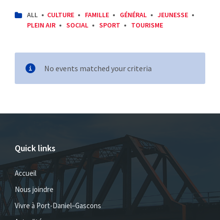
CATEGORIES:
ALL
CULTURE
FAMILLE
GÉNÉRAL
JEUNESSE
PLEIN AIR
SOCIAL
SPORT
TOURISME
No events matched your criteria
Quick links
Accueil
Nous joindre
Vivre à Port-Daniel–Gascons