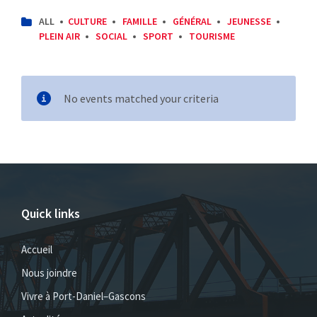
CATEGORIES:
ALL
CULTURE
FAMILLE
GÉNÉRAL
JEUNESSE
PLEIN AIR
SOCIAL
SPORT
TOURISME
No events matched your criteria
Quick links
Accueil
Nous joindre
Vivre à Port-Daniel–Gascons