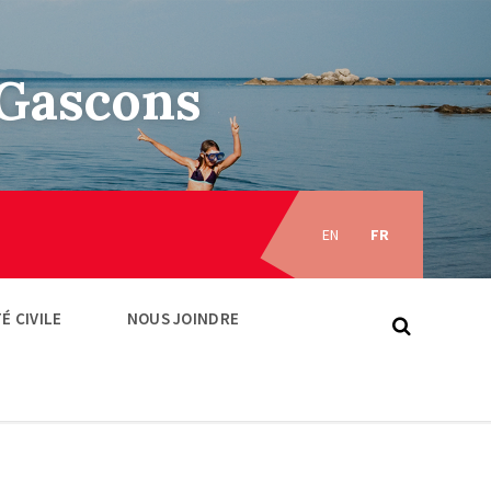
–Gascons
Choose
language:
EN
FR
É CIVILE
NOUS JOINDRE