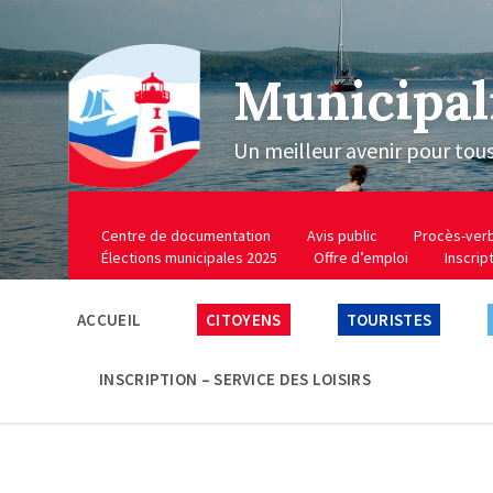
Municipal
Un meilleur avenir pour tou
Centre de documentation
Avis public
Procès-ver
Élections municipales 2025
Offre d’emploi
Inscrip
ACCUEIL
CITOYENS
TOURISTES
INSCRIPTION – SERVICE DES LOISIRS