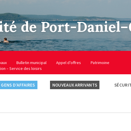
ité de Port-Daniel
s
baux
Bulletin municipal
Appel d’offres
Patrimoine
tion – Service des loisirs
GENS D’AFFAIRES
NOUVEAUX ARRIVANTS
SÉCURIT