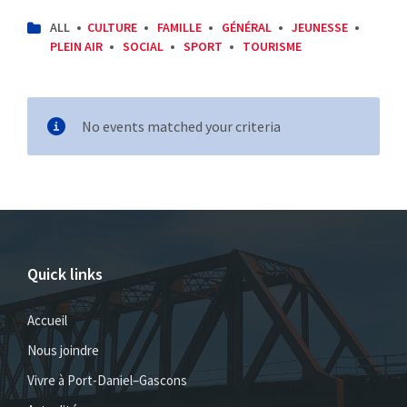
CATEGORIES:
ALL
CULTURE
FAMILLE
GÉNÉRAL
JEUNESSE
PLEIN AIR
SOCIAL
SPORT
TOURISME
No events matched your criteria
Quick links
Accueil
Nous joindre
Vivre à Port-Daniel–Gascons