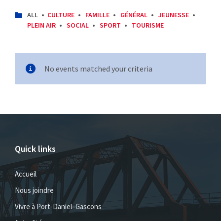
CATEGORIES:
ALL
CULTURE
FAMILLE
GÉNÉRAL
JEUNESSE
PLEIN AIR
SOCIAL
SPORT
TOURISME
No events matched your criteria
Quick links
Accueil
Nous joindre
Vivre à Port-Daniel–Gascons