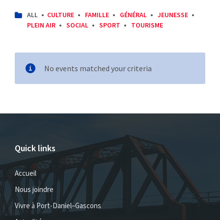
CATEGORIES:
ALL
CULTURE
FAMILLE
GÉNÉRAL
JEUNESSE
PLEIN AIR
SOCIAL
SPORT
TOURISME
No events matched your criteria
Quick links
Accueil
Nous joindre
Vivre à Port-Daniel–Gascons