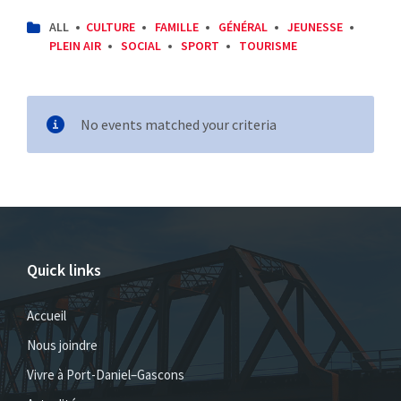
CATEGORIES:
ALL
CULTURE
FAMILLE
GÉNÉRAL
JEUNESSE
PLEIN AIR
SOCIAL
SPORT
TOURISME
No events matched your criteria
Quick links
Accueil
Nous joindre
Vivre à Port-Daniel–Gascons