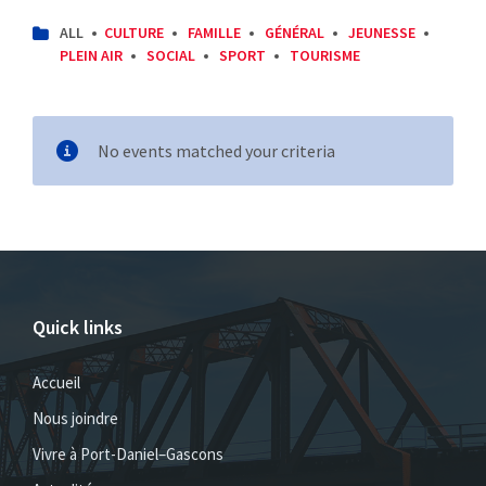
CATEGORIES:
ALL
CULTURE
FAMILLE
GÉNÉRAL
JEUNESSE
PLEIN AIR
SOCIAL
SPORT
TOURISME
No events matched your criteria
Quick links
Accueil
Nous joindre
Vivre à Port-Daniel–Gascons