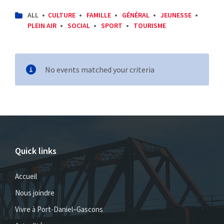
CATEGORIES:
ALL
CULTURE
FAMILLE
GÉNÉRAL
JEUNESSE
PLEIN AIR
SOCIAL
SPORT
TOURISME
No events matched your criteria
Quick links
Accueil
Nous joindre
Vivre à Port-Daniel–Gascons