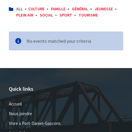
CATEGORIES:
ALL
CULTURE
FAMILLE
GÉNÉRAL
JEUNESSE
PLEIN AIR
SOCIAL
SPORT
TOURISME
No events matched your criteria
Quick links
Accueil
Nous joindre
Vivre à Port-Daniel–Gascons