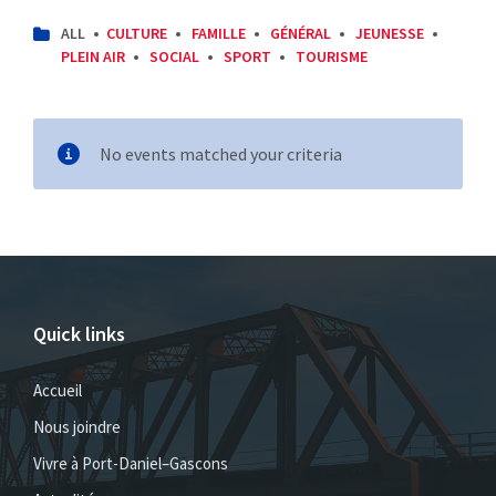
CATEGORIES:
ALL
CULTURE
FAMILLE
GÉNÉRAL
JEUNESSE
PLEIN AIR
SOCIAL
SPORT
TOURISME
No events matched your criteria
Quick links
Accueil
Nous joindre
Vivre à Port-Daniel–Gascons