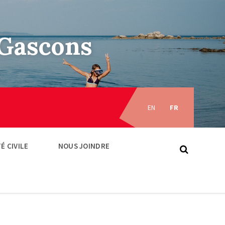
–Gascons
Choose
language:
EN
FR
É CIVILE
NOUS JOINDRE