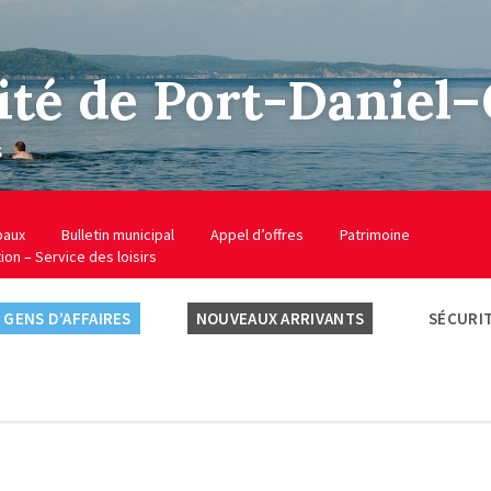
ité de Port-Daniel
s
baux
Bulletin municipal
Appel d’offres
Patrimoine
tion – Service des loisirs
GENS D’AFFAIRES
NOUVEAUX ARRIVANTS
SÉCURIT