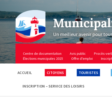
Municipal
Un meilleur avenir pour tou
Centre de documentation
Avis public
Procès-ver
Élections municipales 2025
Offre d’emploi
Inscrip
ACCUEIL
CITOYENS
TOURISTES
INSCRIPTION – SERVICE DES LOISIRS