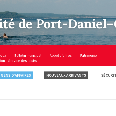
ité de Port-Daniel
s
baux
Bulletin municipal
Appel d’offres
Patrimoine
tion – Service des loisirs
GENS D’AFFAIRES
NOUVEAUX ARRIVANTS
SÉCURIT