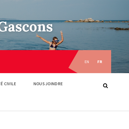
–Gascons
Choose
language:
EN
FR
É CIVILE
NOUS JOINDRE