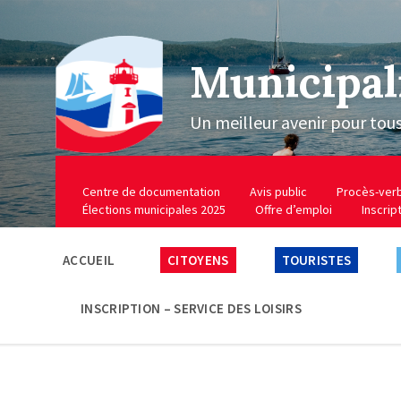
Municipal
Un meilleur avenir pour tou
Centre de documentation
Avis public
Procès-ver
Élections municipales 2025
Offre d’emploi
Inscrip
ACCUEIL
CITOYENS
TOURISTES
INSCRIPTION – SERVICE DES LOISIRS