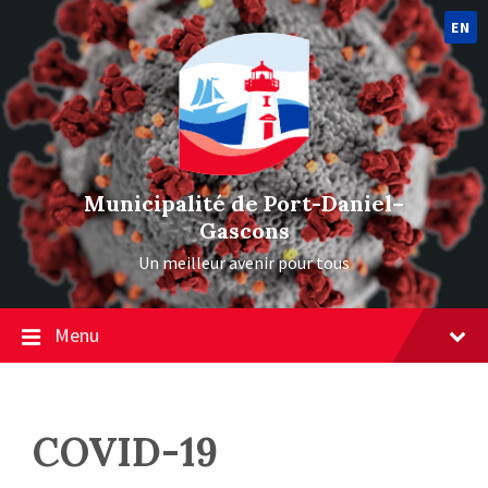
EN
Municipalité de Port-Daniel–
Gascons
Un meilleur avenir pour tous
Menu
COVID-19