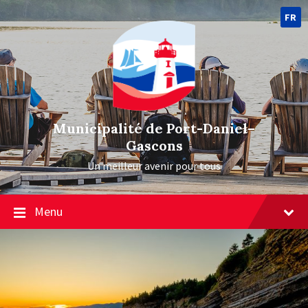
FR
Municipalité de Port-Daniel–
Gascons
Un meilleur avenir pour tous
Menu