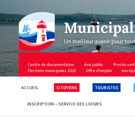
Municipal
Un meilleur avenir pour tou
Centre de documentation
Avis public
Procès-ver
Élections municipales 2025
Offre d’emploi
Inscrip
ACCUEIL
CITOYENS
TOURISTES
INSCRIPTION – SERVICE DES LOISIRS