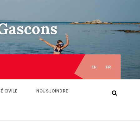
–Gascons
Choose
language:
EN
FR
É CIVILE
NOUS JOINDRE