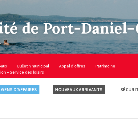
ité de Port-Daniel
s
baux
Bulletin municipal
Appel d’offres
Patrimoine
tion – Service des loisirs
GENS D’AFFAIRES
NOUVEAUX ARRIVANTS
SÉCURIT